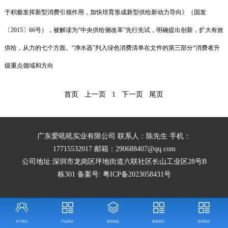
于积极发挥新型消费引领作用，加快培育形成新型供给新动力导向》（国发
〔2015〕66号），被解读为“中央供给侧改革”先行先试，明确提出创新，扩大有效
供给，从力的七个方面。“净水器”列入绿色消费清单在文件的第三部分“消费者升
级重点领域和方向
首页
上一页
1
下一页
尾页
广东爱吼吼实业有限公司 联系人：陈先生 手机：
17715532017 邮箱：290688407@qq.com
公司地址:深圳市龙岗区坪地街道六联社区长山工业区28号B
栋301 备案号:
粤ICP备2023058431号
关于我们
产品类别
研发制造
新闻资讯
联系我们