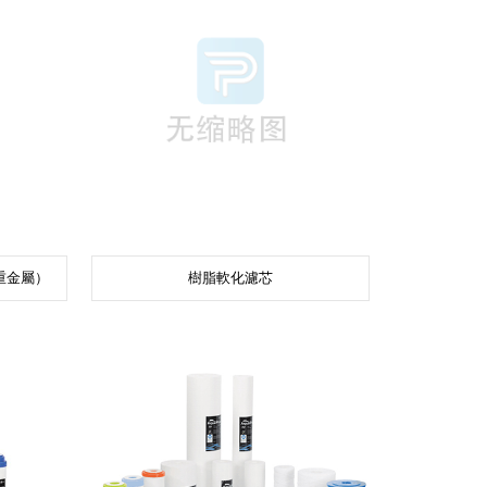
重金屬）
樹脂軟化濾芯