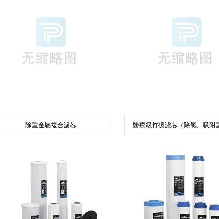
除重金屬複合濾芯
醫療級竹碳濾芯（除氯、吸附