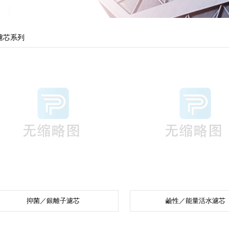
濾芯系列
抑菌／銀離子濾芯
鹼性／能量活水濾芯